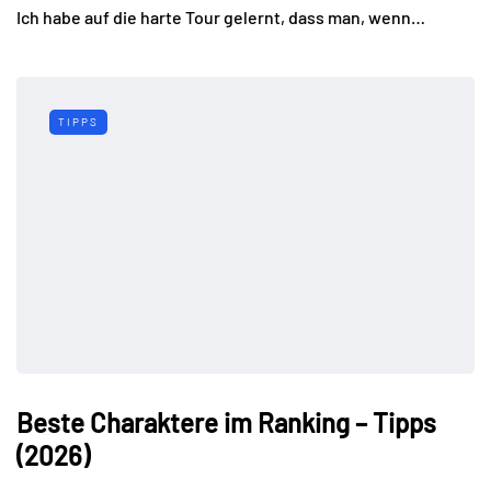
Ich habe auf die harte Tour gelernt, dass man, wenn…
TIPPS
Beste Charaktere im Ranking – Tipps
(2026)