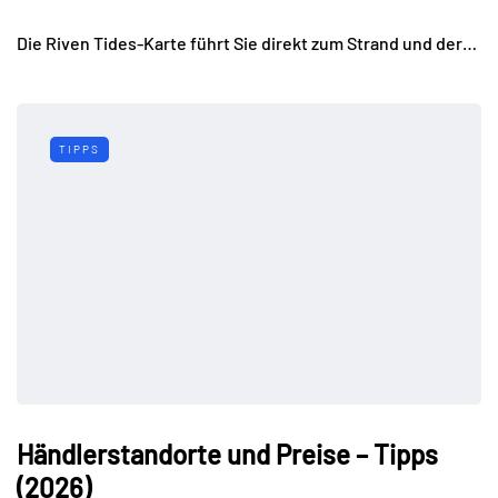
Die Riven Tides-Karte führt Sie direkt zum Strand und der…
TIPPS
Händlerstandorte und Preise – Tipps
(2026)