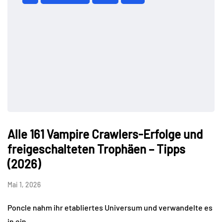
Alle 161 Vampire Crawlers-Erfolge und
freigeschalteten Trophäen – Tipps
(2026)
Mai 1, 2026
Poncle nahm ihr etabliertes Universum und verwandelte es
in ein…