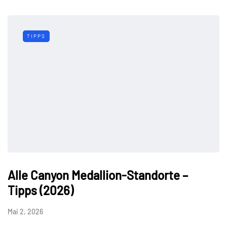
TIPPS
Alle Canyon Medallion-Standorte –
Tipps (2026)
Mai 2, 2026