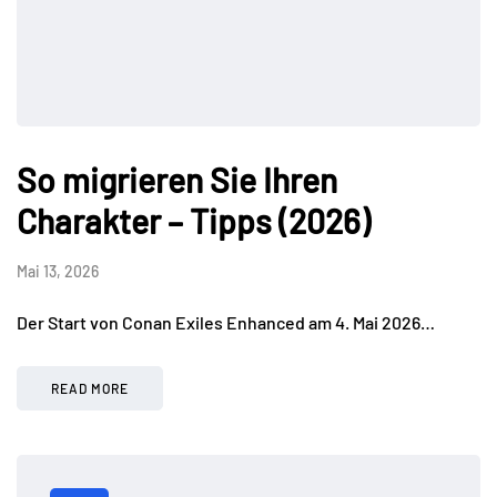
So migrieren Sie Ihren
Charakter – Tipps (2026)
Mai 13, 2026
Der Start von Conan Exiles Enhanced am 4. Mai 2026…
READ MORE