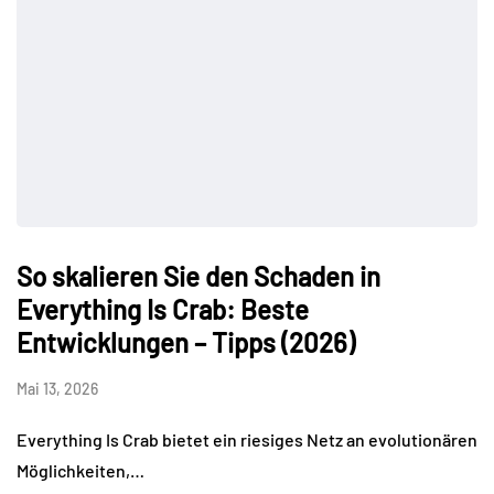
So skalieren Sie den Schaden in
Everything Is Crab: Beste
Entwicklungen – Tipps (2026)
Mai 13, 2026
Everything Is Crab bietet ein riesiges Netz an evolutionären
Möglichkeiten,…