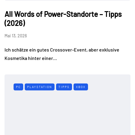
All Words of Power-Standorte – Tipps
(2026)
Mai 13, 2026
Ich schätze ein gutes Crossover-Event, aber exklusive
Kosmetika hinter einer…
PC
PLAYSTATION
TIPPS
XBOX