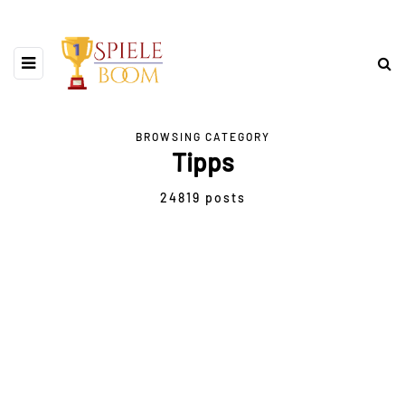
BROWSING CATEGORY
Tipps
24819 posts