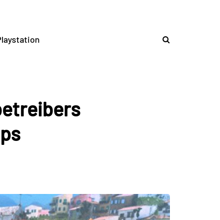
laystation
etreibers
pps