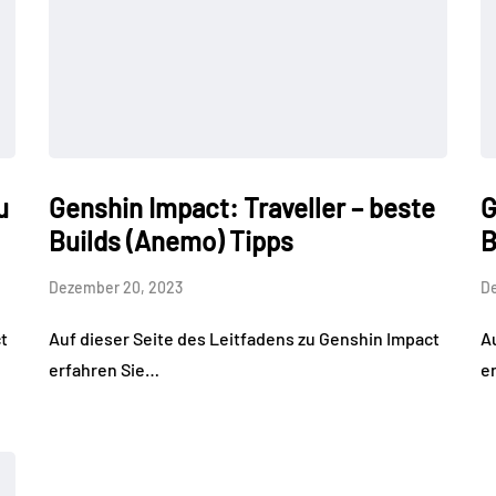
u
Genshin Impact: Traveller – beste
G
Builds (Anemo) Tipps
B
Dezember 20, 2023
D
t
Auf dieser Seite des Leitfadens zu Genshin Impact
A
erfahren Sie…
e