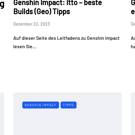
g
Genshin Impact: Itto – beste
G
Builds (Geo) Tipps
e
Dezember 22, 2023
De
Auf dieser Seite des Leitfadens zu Genshin Impact
A
lesen Sie…
h
GENSHIN IMPACT
TIPPS