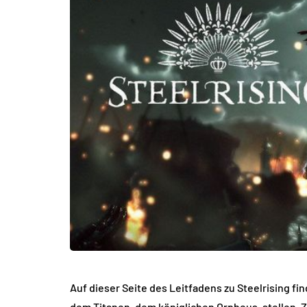
Auf dieser Seite des Leitfadens zu Steelrising f
dem Titanen, dem königlichen Orpheus, stellen. Z