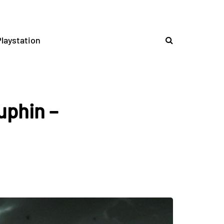
laystation
uphin –