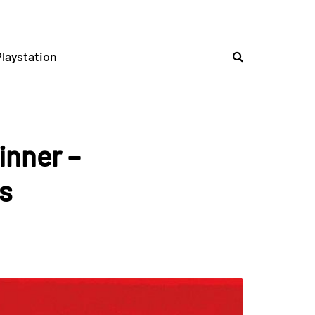
laystation
inner –
s