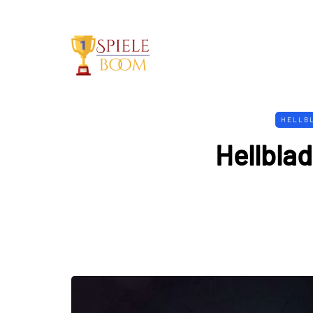
HELLBL
Hellbla