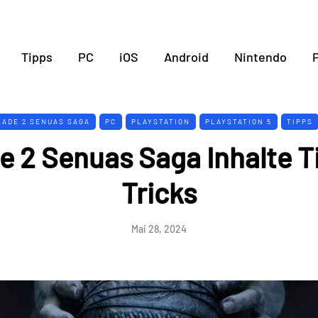
Tipps
PC
iOS
Android
Nintendo
P
ADE 2 SENUAS SAGA
PC
PLAYSTATION
PLAYSTATION 5
TIPPS
de 2 Senuas Saga Inhalte T
Tricks
Mai 28, 2024