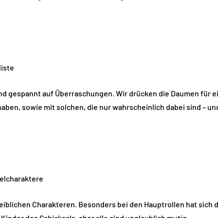
iste
d gespannt auf Überraschungen. Wir drücken die Daumen für ein
t haben, sowie mit solchen, die nur wahrscheinlich dabei sind –
ielcharaktere
eiblichen Charakteren. Besonders bei den Hauptrollen hat sich 
inder des Schicksals, aber alle sind unglaublich mutig.