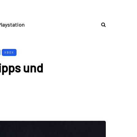
laystation
XBOX
ipps und