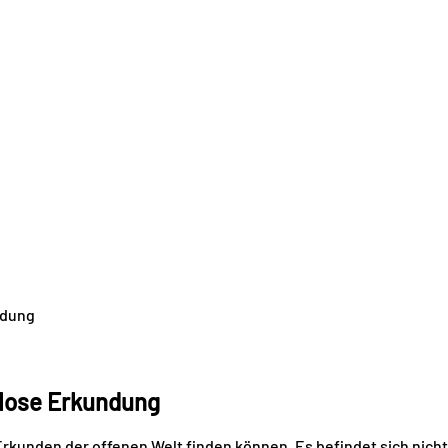
ndung
nlose Erkundung
 Erkunden der offenen Welt finden können. Es befindet sich nich