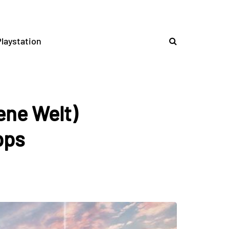
laystation
fene Welt)
pps