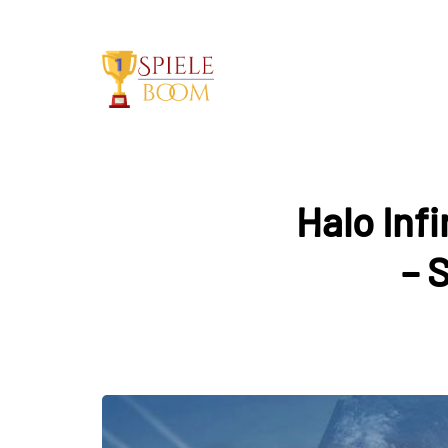
Halo Infi
– 