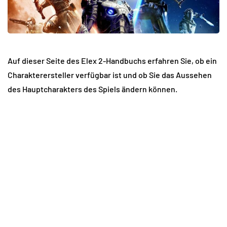
Auf dieser Seite des Elex 2-Handbuchs erfahren Sie, ob ein
Charakterersteller verfügbar ist und ob Sie das Aussehen
des Hauptcharakters des Spiels ändern können.