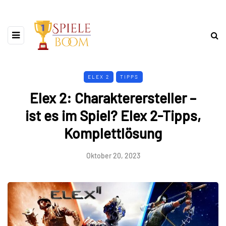
ELEX 2
TIPPS
Elex 2: Charakterersteller –
ist es im Spiel? Elex 2-Tipps,
Komplettlösung
Oktober 20, 2023