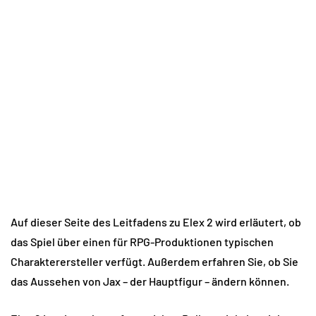
Auf dieser Seite des Leitfadens zu Elex 2 wird erläutert, ob
das Spiel über einen für RPG-Produktionen typischen
Charakterersteller verfügt. Außerdem erfahren Sie, ob Sie
das Aussehen von Jax – der Hauptfigur – ändern können.