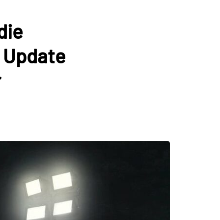
die
3 Update
r