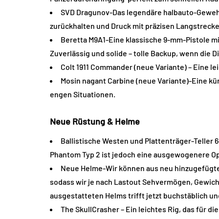
SVD Dragunov-Das legendäre halbauto-Gewehr un
zurückhalten und Druck mit präzisen Langstrec
Beretta M9A1-Eine klassische 9-mm-Pistole mi
Zuverlässig und solide – tolle Backup, wenn die 
Colt 1911 Commander (neue Variante) – Eine le
Mosin nagant Carbine (neue Variante)-Eine kür
engen Situationen.
Neue Rüstung & Helme
Ballistische Westen und Plattenträger-Teller 
Phantom Typ 2 ist jedoch eine ausgewogenere Opt
Neue Helme-Wir können aus neu hinzugefügten 
sodass wir je nach Lastout Sehvermögen, Gewicht
ausgestatteten Helms trifft jetzt buchstäblich un
The SkullCrasher – Ein leichtes Rig, das für d