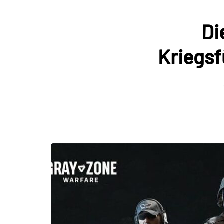
Di
Kriegsf