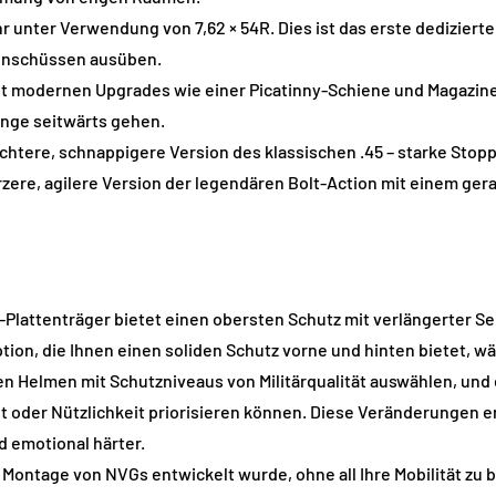
ter Verwendung von 7,62 × 54R. Dies ist das erste dedizierte DM
kenschüssen ausüben.
t modernen Upgrades wie einer Picatinny-Schiene und Magazinen
Dinge seitwärts gehen.
ichtere, schnappigere Version des klassischen .45 – starke Stop
zere, agilere Version der legendären Bolt-Action mit einem ger
6-Plattenträger bietet einen obersten Schutz mit verlängerter S
ion, die Ihnen einen soliden Schutz vorne und hinten bietet, w
Helmen mit Schutzniveaus von Militärqualität auswählen, und es
 oder Nützlichkeit priorisieren können. Diese Veränderungen er
d emotional härter.
ie Montage von NVGs entwickelt wurde, ohne all Ihre Mobilität zu