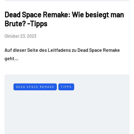
Dead Space Remake: Wie besiegt man
Brute? -Tipps
Oktober 23, 2023
Auf dieser Seite des Leitfadens zu Dead Space Remake
geht…
DEAD SPACE REMAKE
TIPPS