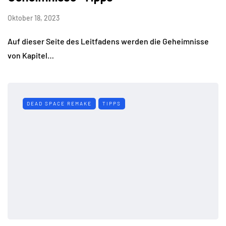
Oktober 18, 2023
Auf dieser Seite des Leitfadens werden die Geheimnisse
von Kapitel…
DEAD SPACE REMAKE
TIPPS