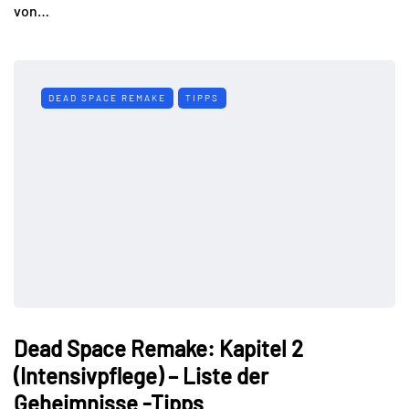
von…
DEAD SPACE REMAKE
TIPPS
Dead Space Remake: Kapitel 2
(Intensivpflege) – Liste der
Geheimnisse -Tipps