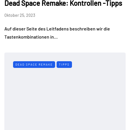
Dead Space Remake: Kontrollen -Tipps
Oktober 25, 2023
Auf dieser Seite des Leitfadens beschreiben wir die
Tastenkombinationen in…
DEAD SPACE REMAKE
TIPPS