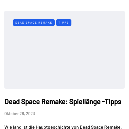
DEAD SPACE REMAKE
TIPPS
Dead Space Remake: Spiellänge -Tipps
Oktober 26, 2023
Wie lang ist die Hauptgeschichte von Dead Space Remake,