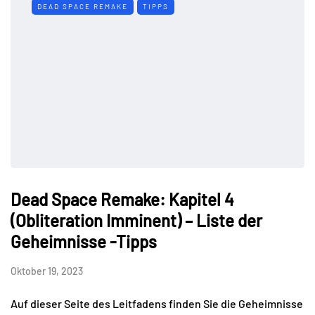
DEAD SPACE REMAKE
TIPPS
Dead Space Remake: Kapitel 4
(Obliteration Imminent) – Liste der
Geheimnisse -Tipps
Oktober 19, 2023
Auf dieser Seite des Leitfadens finden Sie die Geheimnisse