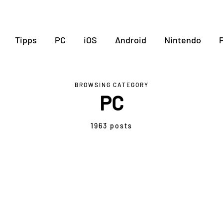
Tipps
PC
iOS
Android
Nintendo
P
BROWSING CATEGORY
PC
1963 posts