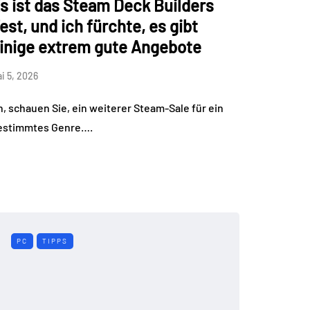
s ist das Steam Deck Builders
est, und ich fürchte, es gibt
inige extrem gute Angebote
i 5, 2026
h, schauen Sie, ein weiterer Steam-Sale für ein
estimmtes Genre….
PC
TIPPS