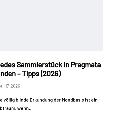
edes Sammlerstück in Pragmata
inden – Tipps (2026)
ril 17, 2026
e völlig blinde Erkundung der Mondbasis ist ein
lbtraum, wenn…