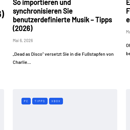
So importieren und
E
synchronisieren Sie
F
)
benutzerdefinierte Musik – Tipps
e
(2026)
Ma
Mai 6, 2026
O
b
„Dead as Disco“ versetzt Sie in die Fußstapfen von
Charlie…
PC
TIPPS
XBOX