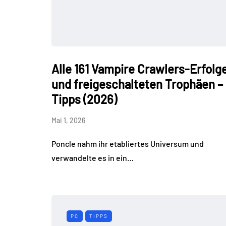
Alle 161 Vampire Crawlers-Erfolg
und freigeschalteten Trophäen –
Tipps (2026)
Mai 1, 2026
Poncle nahm ihr etabliertes Universum und
verwandelte es in ein…
PC
TIPPS