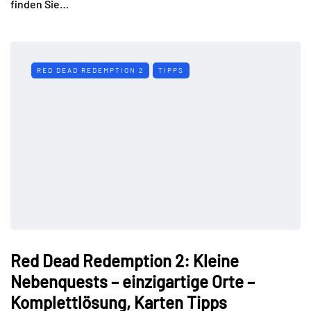
finden Sie…
RED DEAD REDEMPTION 2
TIPPS
Red Dead Redemption 2: Kleine
Nebenquests – einzigartige Orte –
Komplettlösung, Karten Tipps