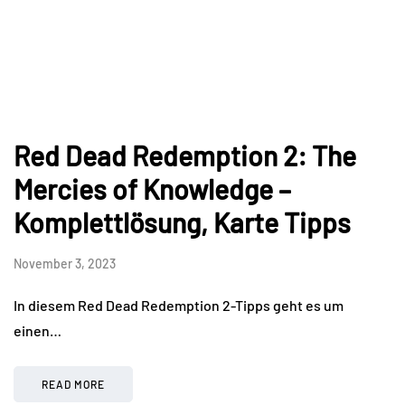
Red Dead Redemption 2: The
Mercies of Knowledge –
Komplettlösung, Karte Tipps
November 3, 2023
In diesem Red Dead Redemption 2-Tipps geht es um
einen…
READ MORE