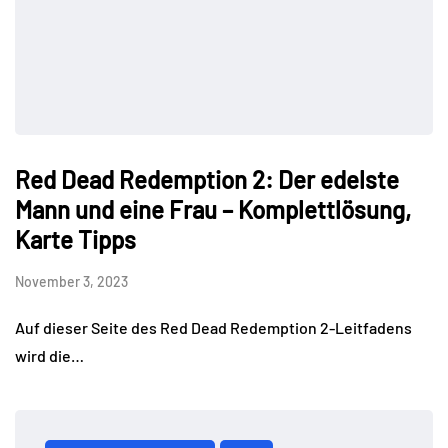
Red Dead Redemption 2: Der edelste
Mann und eine Frau – Komplettlösung,
Karte Tipps
November 3, 2023
Auf dieser Seite des Red Dead Redemption 2-Leitfadens
wird die…