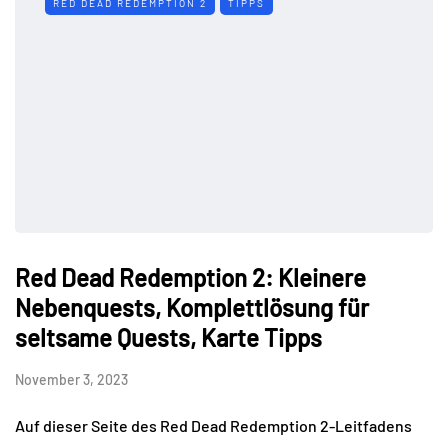
RED DEAD REDEMPTION 2
TIPPS
Red Dead Redemption 2: Kleinere
Nebenquests, Komplettlösung für
seltsame Quests, Karte Tipps
November 3, 2023
Auf dieser Seite des Red Dead Redemption 2-Leitfadens