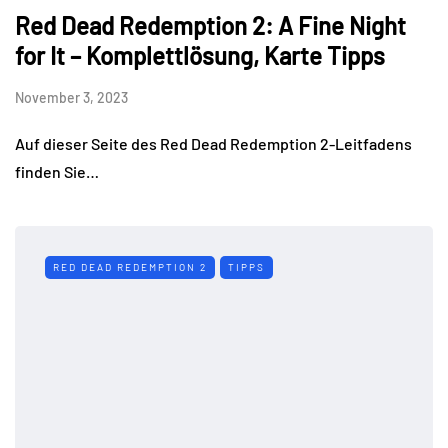
Red Dead Redemption 2: A Fine Night
for It – Komplettlösung, Karte Tipps
November 3, 2023
Auf dieser Seite des Red Dead Redemption 2-Leitfadens
finden Sie…
RED DEAD REDEMPTION 2
TIPPS