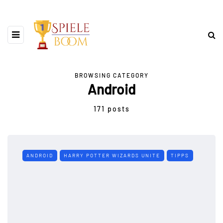
BROWSING CATEGORY
Android
171 posts
ANDROID
HARRY POTTER WIZARDS UNITE
TIPPS