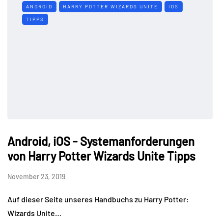
ANDROID
HARRY POTTER WIZARDS UNITE
IOS
TIPPS
Android, iOS - Systemanforderungen
von Harry Potter Wizards Unite Tipps
November 23, 2019
Auf dieser Seite unseres Handbuchs zu Harry Potter:
Wizards Unite…